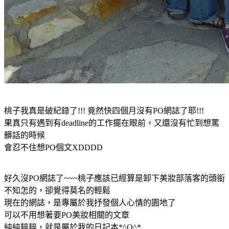
桃子我真是破紀錄了!!! 竟然快四個月沒有PO網誌了耶!!!
果真只有遇到有deadline的工作擺在眼前，又還沒有忙到想罵
髒話的時候
會忍不住想PO個文XDDDD
好久沒PO網誌了~~~桃子應該已經算是卸下美妝部落客的頭銜
不知怎的，卻覺得莫名的輕鬆
現在的網誌，是專屬於我抒發個人心情的園地了
可以不用想著要PO美妝相關的文章
純純粹粹，就是屬於我的日記本*^O^*