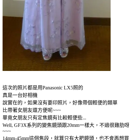
這次的照片都是用Panasonic LX5照的
真是一台好相機
說實在的，如果沒有要印照片，好像帶個輕便的類單
比帶著女朋友還方便呢~~~
畢竟女朋友只有定焦鏡有比較輕便些...
Well, GF3X系列的變焦鏡頭跟20mm一樣大，不過很雞肋呀
~~~
14mm-45mm這個焦段，就算只有大肥鏡頭，也不會再想買