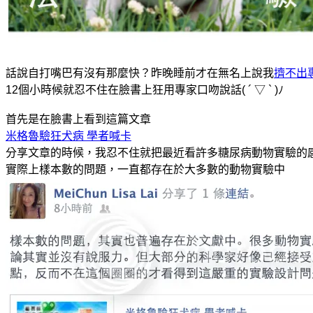
話說自打嘴巴有沒有那麼快？昨晚睡前才在無名上說我
擠不出
12個小時候就忍不住在臉書上狂用專家口吻說話( ´ ▽ ` )ﾉ
首先是在臉書上看到這篇文章
米格魯驗狂犬病 學者喊卡
分享文章的時候，我忍不住就把最近看許多糖尿病動物實驗的
實際上樣本數的問題，一直都存在於大多數的動物實驗中