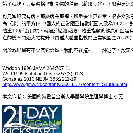
餓了就吃，只要嚴格控制食物的種類（蔬果豆谷），很容易達
可見減肥要有度。那麼度在那裡？體重多少算正常？很多女孩子
高（米）的平方]。中國人的正常體重指數範圍大致為19-24。
體重100斤為目標，就屬於過渡減肥。體重指數的健康範圍是
亡的機率開始大幅提升（白種人體重指數的正常範圍是20 -2
關於減肥還有不少其它誤區，我們不在這裡一一評述了。設定
Wadden 1990 JAMA 264:707-11
Wolf 1995 Nutrition Review 53(3):91-3
Gonzalez 2010 NEJM 363:2211-19
http://www.gmw.cn/content/2006-11/27/content_513889.htm
本文作者： 美國約翰霍普金斯大學醫學院生理學博士 徐嘉