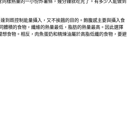
而含同樣熱量的一小份炸薯條，幾分鐘就吃光了。有多少人能做到
，達到既控制能量攝入，又不挨餓的目的。飽腹感主要與攝入食
相同體積的食物，纖維的熱量最低，脂肪的熱量最高。因此選擇
理想食物。相反，肉魚蛋奶和精煉油屬於高脂低纖的食物，要避