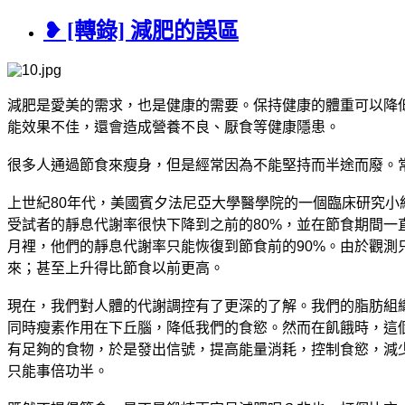
❥ [轉錄] 減肥的誤區
減肥是愛美的需求，也是健康的需要。保持健康的體重可以降
能效果不佳，還會造成營養不良、厭食等健康隱患。
很多人通過節食來瘦身，但是經常因為不能堅持而半途而廢。
上世紀80年代，美國賓夕法尼亞大學醫學院的一個臨床研究
受試者的靜息代謝率很快下降到之前的80%，並在節食期間一直
月裡，他們的靜息代謝率只能恢復到節食前的90%。由於觀
來；甚至上升得比節食以前更高。
現在，我們對人體的代謝調控有了更深的了解。我們的脂肪組織會
同時瘦素作用在下丘腦，降低我們的食慾。然而在飢餓時，這
有足夠的食物，於是發出信號，提高能量消耗，控制食慾，減
只能事倍功半。