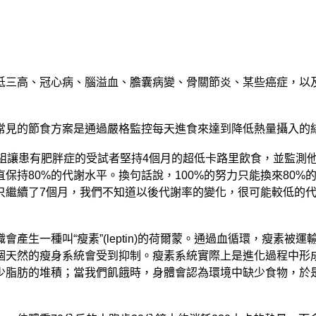
低三高、冠心病、腦溢血、膽囊病變、骨關節炎、某些癌症，以
常見的節食方案是通過嚴格監控每天進食來達到降低熱量攝入的
小組讓患有肥胖症的受試者堅持4個月的超低卡路里飲食，並監測
保持80%的代謝水平。換句話說，100%的努力只能換來80
測只繼續了7個月，我們不知道以後代謝率的變化，很可能較低的
產生一種叫“瘦素”(leptin)的荷爾蒙。通過血循環，瘦素
個天然的瘦身系統會受到抑制。瘦素系統實際上是進化過程中形
少脂肪的堆積；當我們飢餓時，身體會認為環境中缺少食物，於