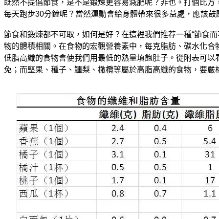
既然不提倡節食，是不是鍛煉更容易減肥呢？非也。打個比方，
每天跑步30分鐘呢？當然運動會給身體帶來很多益處，應該鼓
節食和鍛煉都不可取，如何是好？在這裡我們推荐一種“節食
物的體積相關。在食物的宏觀營養素中，每克脂肪、碳水化合物
低脂高纖的食物會使我們用最低的熱量填飽肚子。從附表可以
免；而堅果、種子、鱷梨、橄欖等屬於高脂高纖的食物，要嚴