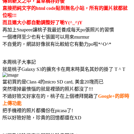
傳到新文之中，當草稿存好後
直接把純文字的html code貼到無名小站，所有的圖片就都就
位啦!!!
而且連大小都自動調整好了喲Y(^_^)Y
再加上Snapeee讓桃子我最近養成每天po張照片的習慣
一個禮拜至少也有七張圖可以用來murmur
不自覺的，網誌好像就有比較給它有動力po啦*^O^*
本周桃子大事記
就是桃子Galaxy S3的擴充卡在周末時莫名其妙的掛了 T ^ T
當初買的是Class 4的micro SD card, 美金20塊而已
突然壞掉最懊惱的就是裡頭的照片都沒了!!!
不過好險又好家在的，桃子在上個禮拜開啟了
Google+的即時
上傳功能
把手機裡的照片都備份在picasa了!
所以好險好險，珍貴的回憶都還在XD