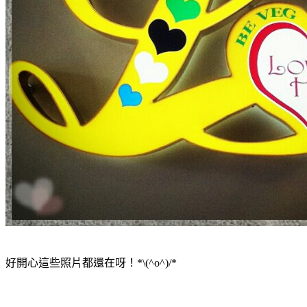
好開心這些照片都還在呀！*\(^o^)/*