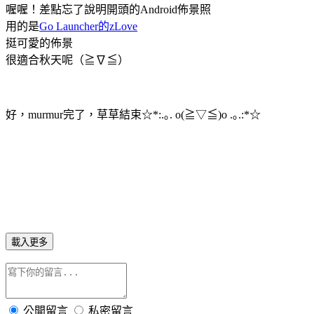
喔喔！差點忘了說明開頭的Android佈景照
用的是
Go Launcher的zLove
挺可愛的佈景
很適合秋天呢（≧∇≦）
好，murmur完了，草草結束☆*:.｡. o(≧▽≦)o .｡.:*☆
載入更多
公開留言
私密留言