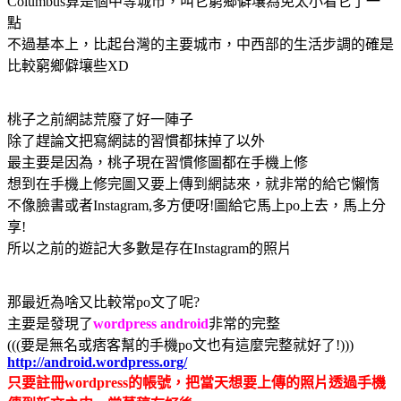
Columbus算是個中等城市，叫它窮鄉僻壤為免太小看它了一
點
不過基本上，比起台灣的主要城市，中西部的生活步調的確是
比較窮鄉僻壤些XD
桃子之前網誌荒廢了好一陣子
除了趕論文把寫網誌的習慣都抹掉了以外
最主要是因為，桃子現在習慣修圖都在手機上修
想到在手機上修完圖又要上傳到網誌來，就非常的給它懶惰
不像臉書或者Instagram,多方便呀!圖給它馬上po上去，馬上分
享!
所以之前的遊記大多數是存在Instagram的照片
那最近為啥又比較常po文了呢?
主要是發現了
wordpress android
非常的完整
(((要是無名或痞客幫的手機po文也有這麼完整就好了!)))
http://android.wordpress.org/
只要註冊wordpress的帳號，把當天想要上傳的照片透過手機