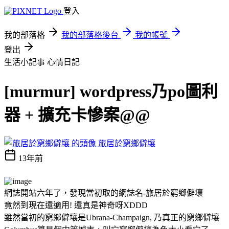
登入
我的部落格
我的部落格後台
我的帳號
登出
生活小記事
心情日記
[murmur] wordpress乃po圖利
器 + 擴充卡慘案@@
旅居於窮鄉僻壤
13年前
網誌開站六年了，發現當初取的網誌名-旅居於窮鄉僻壤
竟然到現在還適用! 還真是神奇呀XDDD
雖然當初的窮鄉僻壤是Ubrana-Champaign, 乃真正的窮鄉僻壤